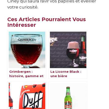
Ciney qui saura ravir vos papilles et éveiller
votre curiosité.
Ces Articles Pourraient Vous
Intéresser
Grimbergen :
La Licorne Black :
histoire, gamme et
une bière
saveurs
alsacienne et
magique