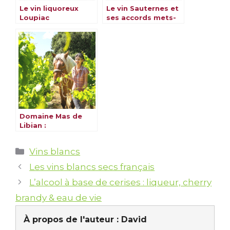
Le vin liquoreux
Le vin Sauternes et
Loupiac
ses accords mets-
vins
Domaine Mas de
Libian :
L’Authenticité d’un
Terroir Enchanté en
Catégories
Vins blancs
Ardèche
Les vins blancs secs français
L’alcool à base de cerises : liqueur, cherry
brandy & eau de vie
À propos de l'auteur :
David