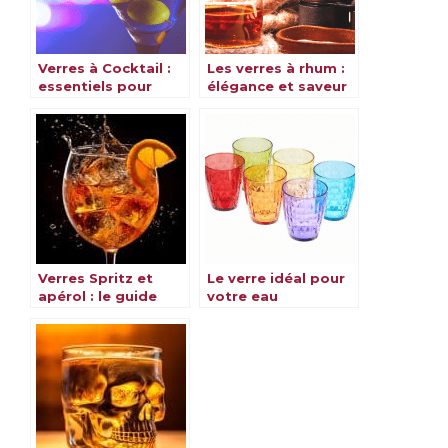
Verres à Cocktail :
Les verres à rhum :
essentiels pour
élégance et saveur
savourer vos
au rendez-vous
boissons préférées
Verres Spritz et
Le verre idéal pour
apérol : le guide
votre eau
pour choisir le verre
idéal