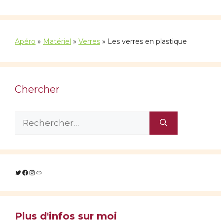
Apéro
»
Matériel
»
Verres
»
Les verres en plastique
Chercher
Rechercher :
Twitter
Facebook
Instagram
Lien
Plus d'infos sur moi