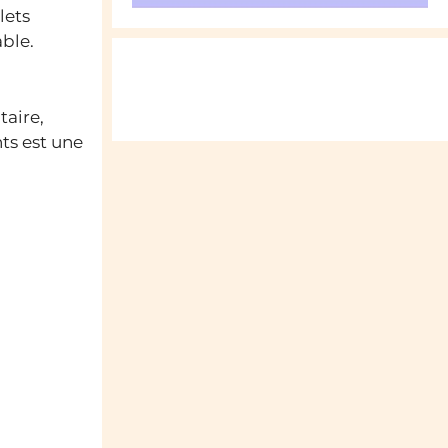
lets
able.
taire,
nts est une