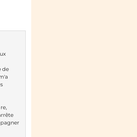
aux
e de
 m'a
es
re,
arrête
ompagner