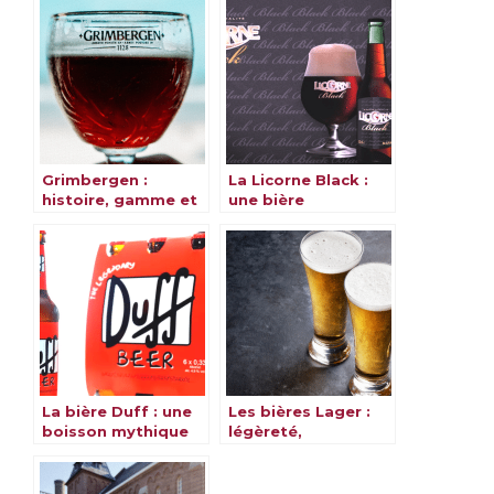
Grimbergen :
La Licorne Black :
histoire, gamme et
une bière
saveurs
alsacienne et
magique
La bière Duff : une
Les bières Lager :
boisson mythique
légèreté,
et emblématique
rafraîchissement et
variété