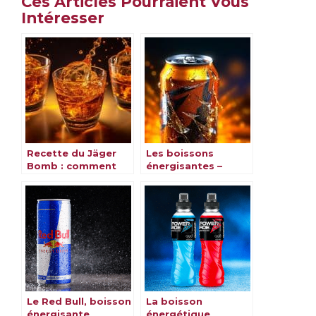
Ces Articles Pourraient Vous
Intéresser
Recette du Jäger
Les boissons
Bomb : comment
énergisantes –
réussir votre
Energy Drinks
Jägerbomb ?
Le Red Bull, boisson
La boisson
énergisante
énergétique