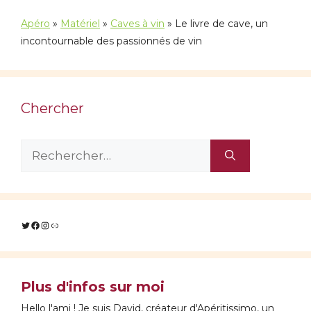
Apéro
»
Matériel
»
Caves à vin
»
Le livre de cave, un
incontournable des passionnés de vin
Chercher
Rechercher :
Twitter
Facebook
Instagram
Lien
Plus d'infos sur moi
Hello l'ami ! Je suis David, créateur d'Apéritissimo, un