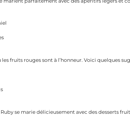
se marient parfaitement avec des apéritifs légers et c
iel
es
es fruits rouges sont à l’honneur. Voici quelques sug
cs
e Ruby se marie délicieusement avec des desserts frui