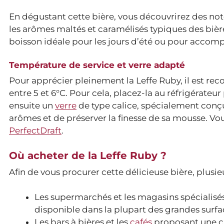
En dégustant cette bière, vous découvrirez des note
les arômes maltés et caramélisés typiques des bière
boisson idéale pour les jours d’été ou pour accomp
Température de service et verre adapté
Pour apprécier pleinement la Leffe Ruby, il est re
entre 5 et 6°C. Pour cela, placez-la au réfrigérateu
ensuite un
verre
de type calice, spécialement conç
arômes et de préserver la finesse de sa mousse. Vou
PerfectDraft
.
Où acheter de la Leffe Ruby ?
Afin de vous procurer cette délicieuse bière, plusieu
Les supermarchés et les magasins spécialisés
disponible dans la plupart des grandes surf
Les bars à bières et les
cafés
proposant une ca