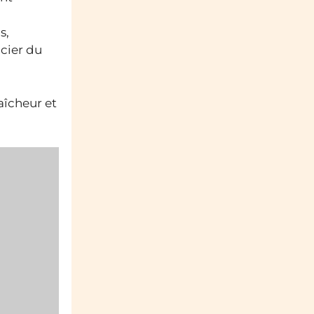
s,
icier du
aîcheur et