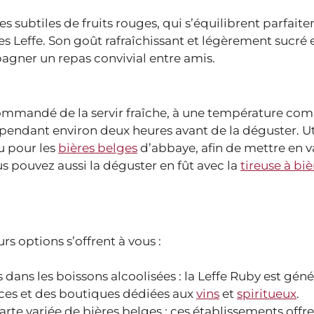
s subtiles de fruits rouges, qui s’équilibrent parfait
s Leffe. Son goût rafraîchissant et légèrement sucré e
agner un repas convivial entre amis.
commandé de la servir fraîche, à une température com
r pendant environ deux heures avant de la déguster. Ut
u pour les
bières belges
d’abbaye, afin de mettre en v
s pouvez aussi la déguster en fût avec la
tireuse à biè
rs options s’offrent à vous :
 dans les boissons alcoolisées : la Leffe Ruby est gé
aces et des boutiques dédiées aux
vins
et
spiritueux
.
rte variée de bières belges : ces établissements offr