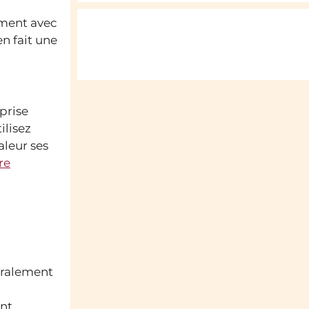
ement avec
n fait une
prise
ilisez
aleur ses
re
néralement
ent