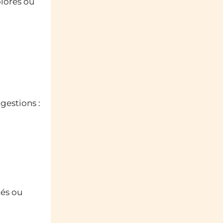
olorés ou
gestions :
tés ou