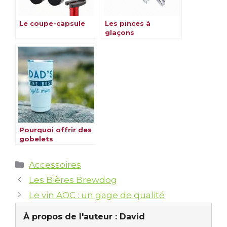
Le coupe-capsule
Les pinces à
glaçons
Pourquoi offrir des
gobelets
personnalisables en
entreprise est-il une
Catégories
Accessoires
bonne idée ?
Les Bières Brewdog
Le vin AOC : un gage de qualité
À propos de l'auteur :
David