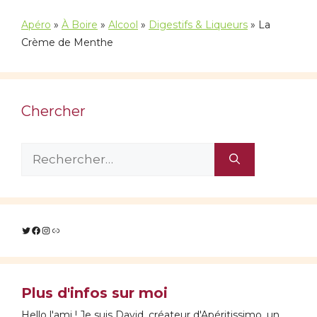
Apéro
»
À Boire
»
Alcool
»
Digestifs & Liqueurs
»
La
Crème de Menthe
Chercher
Rechercher :
Twitter
Facebook
Instagram
Lien
Plus d'infos sur moi
Hello l'ami ! Je suis David, créateur d'Apéritissimo, un