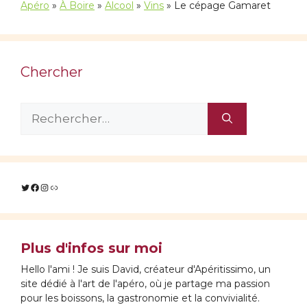
Apéro
»
À Boire
»
Alcool
»
Vins
»
Le cépage Gamaret
Chercher
Rechercher :
Twitter
Facebook
Instagram
Lien
Plus d'infos sur moi
Hello l'ami ! Je suis David, créateur d'Apéritissimo, un
site dédié à l'art de l'apéro, où je partage ma passion
pour les boissons, la gastronomie et la convivialité.