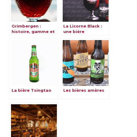
Grimbergen :
La Licorne Black :
histoire, gamme et
une bière
saveurs
alsacienne et
magique
La bière Tsingtao
Les bières amères