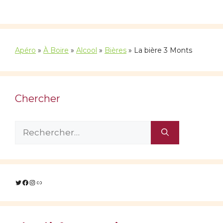
Apéro
»
À Boire
»
Alcool
»
Bières
»
La bière 3 Monts
Chercher
Rechercher :
Twitter
Facebook
Instagram
Lien