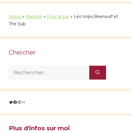
Apéro
»
Matériel
»
Pour le bar
»
Les torps Beerwulf et
The Sub
Chercher
Rechercher :
Twitter
Facebook
Instagram
Lien
Plus d'infos sur moi