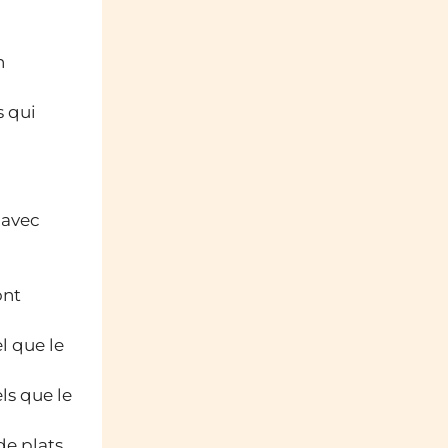
n
s qui
 avec
ont
l que le
ls que le
de plats