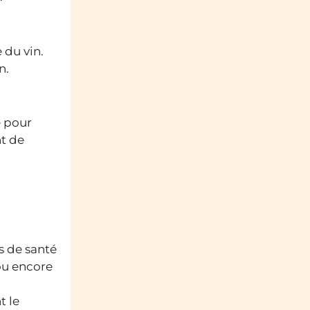
 du vin.
n.
e pour
nt de
s de santé
ou encore
t le