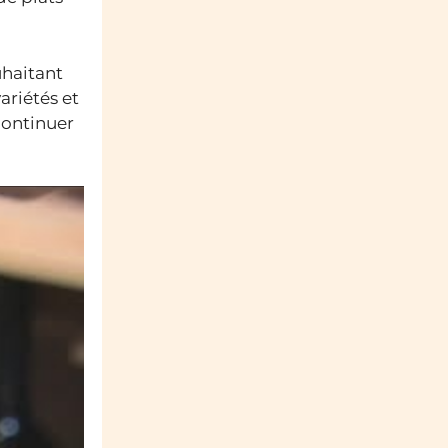
uhaitant
variétés et
continuer