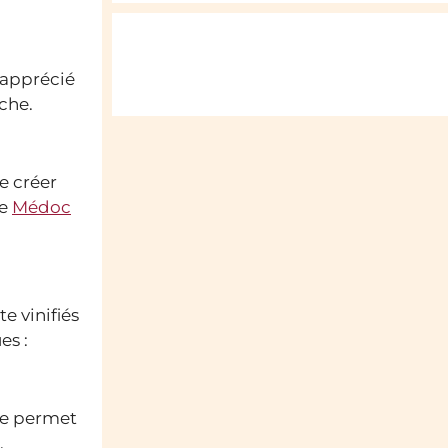
 apprécié
uche.
e créer
le
Médoc
e vinifiés
es :
lle permet
.