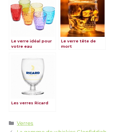
Le verre idéal pour
Le verre tête de
votre eau
mort
Les verres Ricard
Catégories
Verres
La gamme de whiskies Glenfiddich