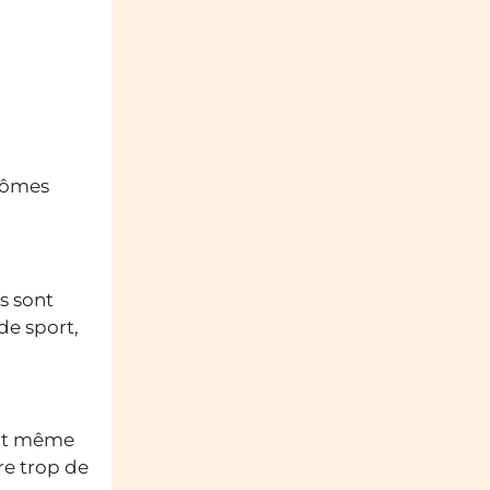
arômes
s sont
de sport,
ent même
re trop de