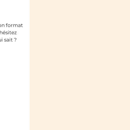
on format
’hésitez
 sait ?