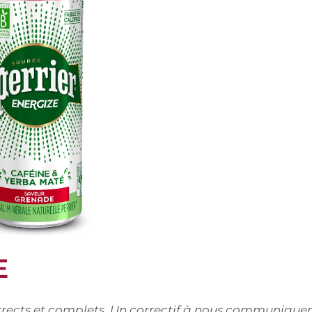
E
corrects et complets. Un correctif à nous communiquer