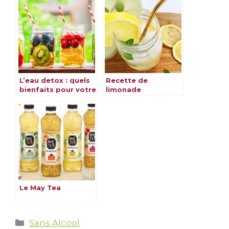
recettes
L’eau detox : quels
Recette de
bienfaits pour votre
limonade
santé ?
rafraîchissante et
savoureuse
Le May Tea
Catégories
Sans Alcool