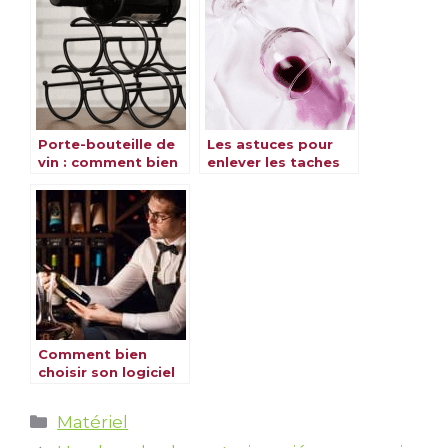
Porte-bouteille de
Les astuces pour
vin : comment bien
enlever les taches
le choisir ?
de vin efficacement
Comment bien
choisir son logiciel
de gestion de cave
à vin ?
Catégories
Matériel