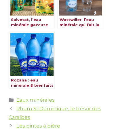
Salvetat, l’eau
Wattwiller, l’eau
minérale gazeuse
minérale qui fait la
naturelle au cœur
différence
de la nature
Rozana : eau
minérale & bienfaits
Catégories
Eaux minérales
Rhum St Dominique, le trésor des
Caraïbes
Les pintes à bière