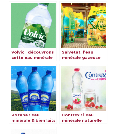
Volvic : découvrons
Salvetat, l’eau
cette eau minérale
minérale gazeuse
& ses bienfaits
naturelle au cœur
de la nature
Rozana : eau
Contrex : l’eau
minérale & bienfaits
minérale naturelle
qui fait la
différence