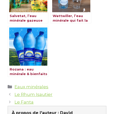
Salvetat, l’eau
Wattwiller, l’eau
minérale gazeuse
minérale qui fait la
naturelle au cœur
différence
de la nature
Rozana : eau
minérale & bienfaits
Catégories
Eaux minérales
Le Rhum Isautier
Le Fanta
À propos de l'auteur :
David