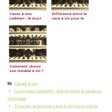
Caves à vins
Différence entre la
Liebherr : le must
cave à vin pour le
pour votre
vieillissement et le
collection
service
Comment choisir
son meuble à vin ?
Catégories
Caves à vin
Guinness Draught : bière noire & saveurs
intenses
Trouver la bonne cave à vin pour votre