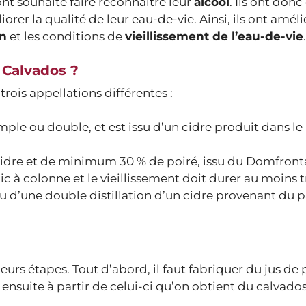
nt souhaité faire reconnaître leur
alcool
. Ils ont don
orer la qualité de leur eau-de-vie. Ainsi, ils ont améli
on
et les conditions de
vieillissement de l’eau-de-vie
.
 Calvados ?
ois appellations différentes :
imple ou double, et est issu d’un cidre produit dans le
idre et de minimum 30 % de poiré, issu du Domfronta
ic à colonne et le vieillissement doit durer au moins t
su d’une double distillation d’un cidre provenant du 
sieurs étapes. Tout d’abord, il faut fabriquer du jus d
t ensuite à partir de celui-ci qu’on obtient du calvados