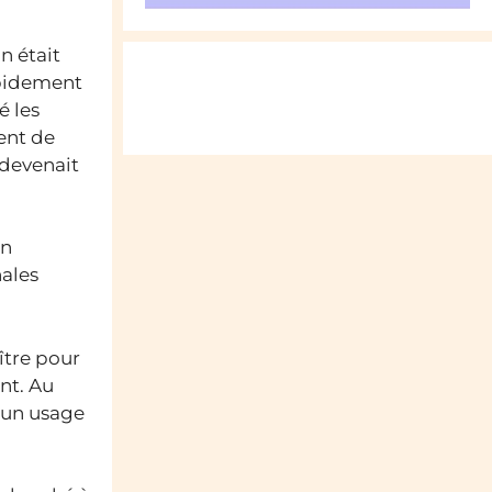
n était
apidement
é les
ent de
, devenait
un
nales
aître pour
nt. Au
t un usage