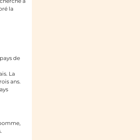
c cherché à
oré la
 pays de
is. La
rois ans.
pays
e pomme,
.