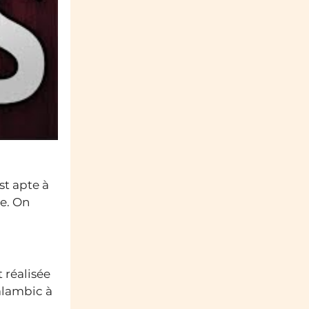
st apte à
ue. On
t réalisée
 alambic à