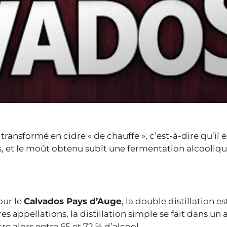
ansformé en cidre « de chauffe », c’est-à-dire qu’il e
es, et le moût obtenu subit une fermentation alcooliq
Pour le
Calvados Pays d’Auge
, la double distillation es
s appellations, la distillation simple se fait dans un
re alors entre 65 et 72 % d’alcool.