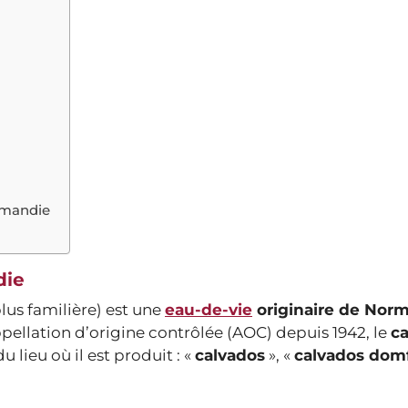
ormandie
die
lus familière) est une
eau-de-vie
originaire de Nor
ppellation d’origine contrôlée (AOC) depuis 1942, le
c
 lieu où il est produit : «
calvados
», «
calvados domf