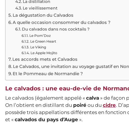
La distillation
Le vieillissement
La dégustation du Calvados
A quelle occasion consommer du calvados ?
Du calvados dans nos cocktails ?
Le Pom’Doz
Le Green Heart
Le Viking
Le Apple Mojito
Les accords mets et Calvados
Le Calvados, une invitation au voyage gustatif en N
Et le Pommeau de Normandie ?
Le calvados : une eau-de-vie de Norman
Le calvados (également appelé «
calva
» de façon p
On l’obtient en distillant du
poiré
ou du
cidre
. D’a
possède trois appellations différentes en fonction du
et «
calvados du pays d’Auge
».