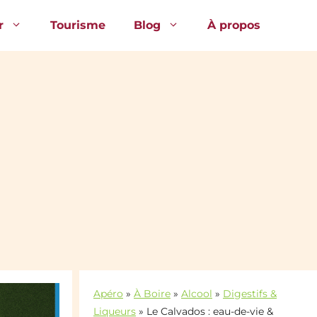
r
Tourisme
Blog
À propos
Apéro
»
À Boire
»
Alcool
»
Digestifs &
Liqueurs
»
Le Calvados : eau-de-vie &