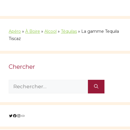
Apéro
»
À Boire
»
Alcool
»
Téquilas
»
La gamme Tequila
Tiscaz
Chercher
Rechercher :
Twitter
Facebook
Instagram
Lien