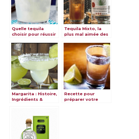
Quelle tequila
Tequila Mixto, la
choisir pour réussir
plus mal aimée des
sa Margarita
Tequilas
Margarita : Histoire,
Recette pour
Ingrédients &
préparer votre
Préparation du
Tequila Paf
Cocktail
(Shotgun)