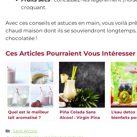
croquant.
Avec ces conseils et astuces en main, vous voilà pr
chaud maison dont ils se souviendront longtemps. A
chocolatée !
Ces Articles Pourraient Vous Intéresser
Quel est le meilleur
Piña Colada Sans
L’eau detox 
lait aromatisé ?
Alcool : Virgin Pina
bienfaits po
Découvrez nos
Colada
santé ?
recettes
Catégories
Sans Alcool