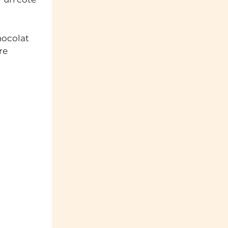
hocolat
re