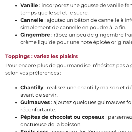
Vanille
: incorporez une gousse de vanille fen
temps que le sel et le sucre.
Cannelle
: ajoutez un bâton de cannelle à in
simplement de cannelle en poudre à la fin.
Gingembre
: râpez un peu de gingembre fra
crème liquide pour une note épicée original
Toppings : variez les plaisirs
Pour encore plus de gourmandise, n’hésitez pas à 
selon vos préférences :
Chantilly
: réalisez une chantilly maison et 
avant de servir.
Guimauves
: ajoutez quelques guimauves fo
réconfortante.
Pépites de chocolat ou copeaux
: parsemez-
onctueuse de la boisson.
Fruits secs
: concassez-les légèrement (nois