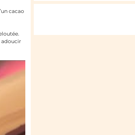
u’un cacao
eloutée.
 adoucir