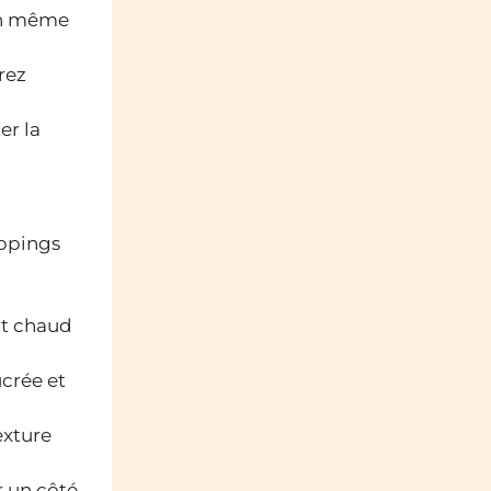
 en même
rez
er la
oppings
at chaud
crée et
exture
r un côté