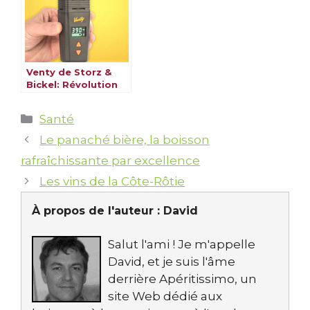
Venty de Storz &
Bickel: Révolution
dans la
Vaporisation des
Catégories
Santé
Herbes Sèches
Le panaché bière, la boisson
rafraîchissante par excellence
Les vins de la Côte-Rôtie
À propos de l'auteur :
David
Salut l'ami ! Je m'appelle
David, et je suis l'âme
derrière Apéritissimo, un
site Web dédié aux