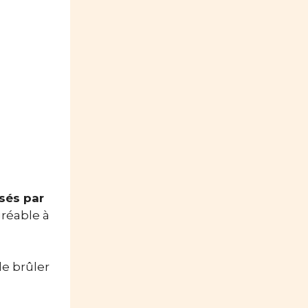
osés par
gréable à
de brûler