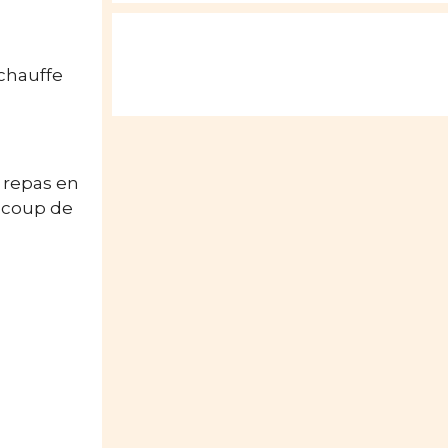
 chauffe
s repas en
aucoup de