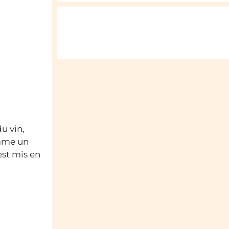
du vin,
omme un
est mis en