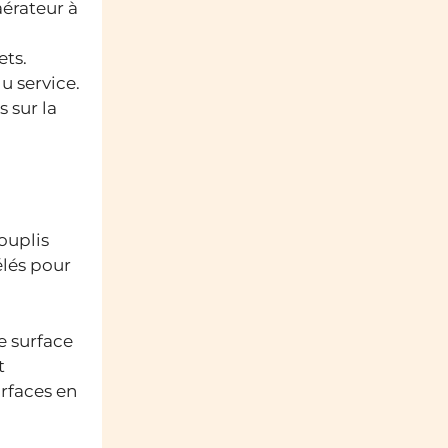
aérateur à
ets.
u service.
 sur la
ouplis
élés pour
e surface
t
rfaces en