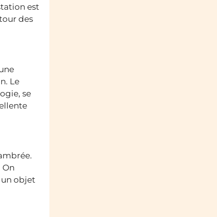
tation est
tour des
 une
n. Le
ogie, se
ellente
e ambrée.
. On
 un objet