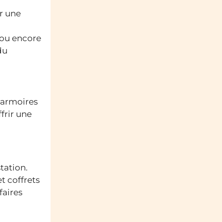
ir une
e ou encore
du
s armoires
frir une
tation.
t coffrets
faires