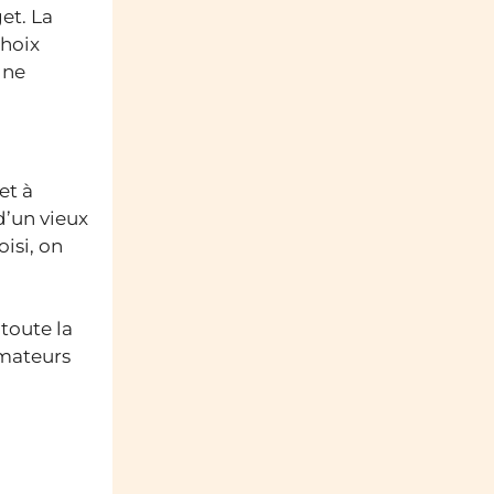
et. La
choix
gne
et à
d’un vieux
isi, on
toute la
amateurs