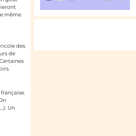
cieront
iste même
ricole des
eurs de
 Certaines
irs.
française.
 On
…). Un