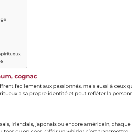
ige
spiritueux
le
 rhum, cognac
offrent facilement aux passionnés, mais aussi à ceux 
itueux a sa propre identité et peut refléter la person
ossais, irlandais, japonais ou encore américain, chaque
ruitées ou épicées. Offrir un whisky, c’est transmettre